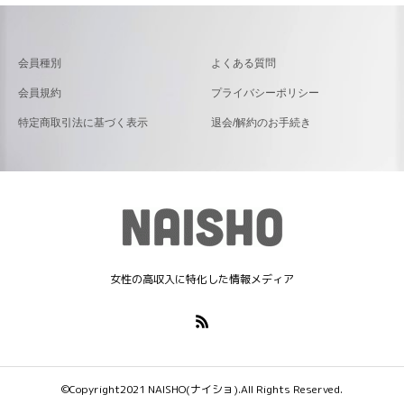
会員種別
よくある質問
会員規約
プライバシーポリシー
特定商取引法に基づく表示
退会/解約のお手続き
女性の高収入に特化した情報メディア
©Copyright2021 NAISHO(ナイショ).All Rights Reserved.