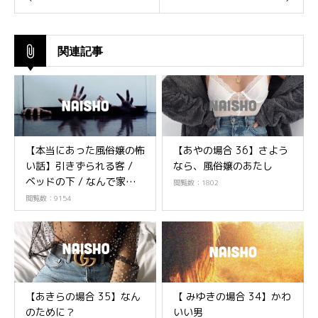
関連記事
【本当にあった風俗嬢の怖
【あやの場合 36】さよう
い話】引きずられる客 /
なら、風俗嬢のあたし
ベッドの下 / なんで家
閲覧数：1802
が・・・。【恐怖体験】
閲覧数：9154
【あきらの場合 35】なん
【 みゆきの場合 34】かわ
のために？
いい男