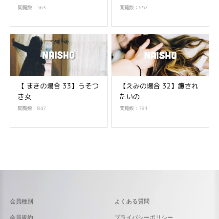
閲覧数：563
閲覧数：657
【 まきの場合 33】うそつ
【えみの場合 32】癒され
き女
たいの
閲覧数：847
閲覧数：781
会員種別
よくある質問
会員規約
プライバシーポリシー