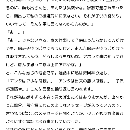
るのに、顔も出さんと、あんたは気楽やな。家族で遊ぶ暇あった
ら、顔出して私のご機嫌伺いに来なさい。それが子供の務めや。
いい年して、そんな事も言わなわからんのか。」
「あー。」
「あー。じゃないやろ。夜の仕事して子供ほったらかしてるだけ
でも、脳みそ空っぽやて思ったけど、あんた脳みそ空っぽだけで
は済まされへん位、どうしようもないな。アホって事は知ってる
けど、ほんま思ってる以上にアホやな。」
と、こんな感じの電話です。通話中に私は数回繰り返し、
「アンタはアホな母親。」「アンタは出来の悪い母親。」「子供
が迷惑や。」こんな言葉を繰り返し言われます。
それが私は嫌すぎて本音で言えば出たくはありませんが、出なか
った場合、留守電にもこのようなメッセージが入っているので、
言われっぱなしのメッセージを聞くよりか、少しでも反論出来る
ようにすぐ電話に出る事にしていました。
会話中の私はどんどん顔色が悪くなり、表情が曇ってきます。