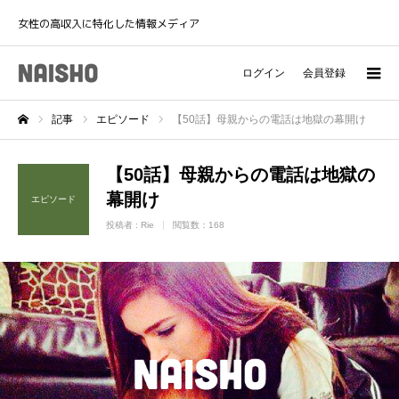
女性の高収入に特化した情報メディア
ログイン
会員登録
記事
エピソード
【50話】母親からの電話は地獄の幕開け
ホーム
【50話】母親からの電話は地獄の
幕開け
エピソード
投稿者 :
Rie
閲覧数：168