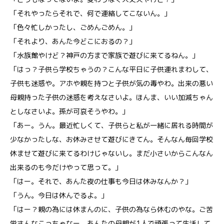
「それやったらそれで、何で連絡してこないん。」
「色々忙しかったし、ごめんごめん。」
「それより、あんた今どこにおるの？」
「水族館やけど？神戸の方まで家族で遊びに来てるねん。」
「はっ？子供ら学校ちゃうの？こんな平日に子供連れまわして、
子供も迷惑や。アホや親を持つと子供が気の毒やわ。出来の悪い
母親持った子供の迷惑を考えなさいよ。ほんま、いい加減ちゃん
としなさいよ。孫が可哀そうやわ。」
「あー。うん。最近忙しくて、子供らと私が一緒に居れる時間が
少なかったしな、お休みさせて遊びにきてん。そんなん毎回学校
休ませて遊びに来てるわけじゃないし。まだ小さいからこんなん
出来るのも今だけやって思って。」
「はー。それで、あんた夜の仕事も今日は休みなんか？」
「うん。今日は休んでるよ。」
「はー？親の為には休まんのに、子供の為なら休むのやな。ご苦
労さんなこっちゃなー。あんたの母親が1人で頑張って生活して