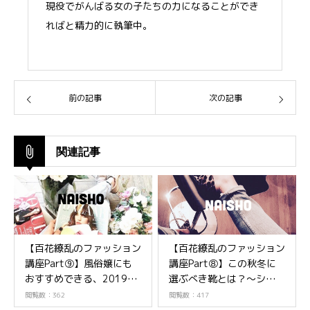
現役でがんばる女の子たちの力になることができ
ればと精力的に執筆中。
前の記事
次の記事
関連記事
【百花繚乱のファッション
【百花繚乱のファッション
講座Part⑨】風俗嬢にも
講座Part⑧】この秋冬に
おすすめできる、2019年
選ぶべき靴とは？～シュー
春夏のトレンドアイテム
ズ編～
閲覧数：362
閲覧数：417
は？