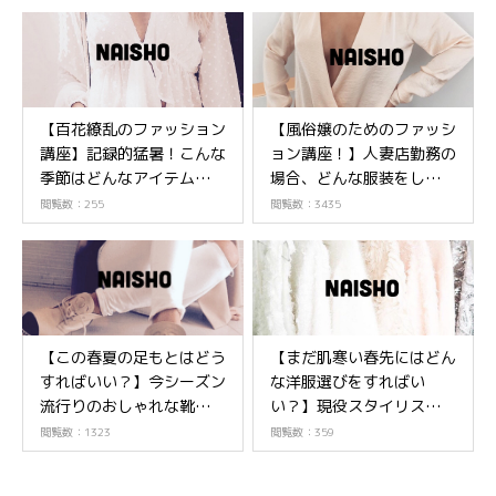
【百花繚乱のファッション
【風俗嬢のためのファッシ
講座】記録的猛暑！こんな
ョン講座！】人妻店勤務の
季節はどんなアイテムがい
場合、どんな服装をしたら
い？～真夏編～
いいの？
閲覧数：255
閲覧数：3435
【この春夏の足もとはどう
【まだ肌寒い春先にはどん
すればいい？】今シーズン
な洋服選びをすればい
流行りのおしゃれな靴を知
い？】現役スタイリストか
ろう！
ら学ぶ風俗嬢のファッショ
閲覧数：1323
閲覧数：359
ン講座！Part④