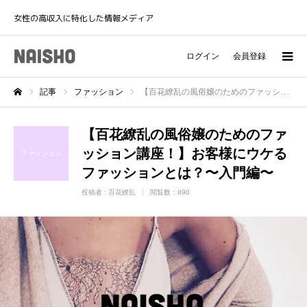
女性の高収入に特化した情報メディア
ログイン
会員登録
記事
ファッション
【百花繚乱の風俗嬢のためのファッション講座！】お客様にウケるファッションとは？〜入門編〜
ホーム
【百花繚乱の風俗嬢のためのファ
ッション講座！】お客様にウケる
ファッション
ファッションとは？〜入門編〜
投稿者 :
百花繚乱
閲覧数：890