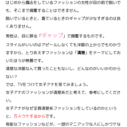
はじめから露出をしているファッションの女性が目の前で脱いで
も、そこまで興奮することはできません。
脱いでいるときと、着ているときのギャップが少なすぎるのは良
くありません。
ギャップ
男性は、目に映る「
」で興奮するものです。
スタイルがいいのはアピールしなくても洋服の上からでもわかり
ますから、とりあえずファッションは「
清楚
」をテーマにしてお
いたほうが無難です。
清楚な洋服なんて買ったこともないし、どんなのがいいかわから
ない？
では、TVをつけて女子アナを見てみましょう。
女子アナのファッションが清楚系だと考えて、参考にしてくださ
い。
女子アナがなぜ全員清楚系ファッションをしているのかという
と、
万人ウケするから
です。
奇抜なファッションなどが、一部のマニアックな人にしかウケな