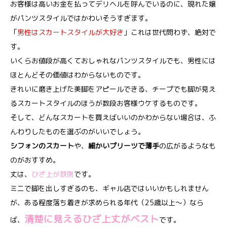
お客様は高いお金を払ってデリヘルを呼んでいるのに、現れた嬢
がパンツスタイルではかわいそうすぎます。
「
男性はスカートスタイルが大好き
」これは世代問わず、絶対で
す。
いくらお値段が高くておしゃれなパンツスタイルでも、男性には
ほとんどその価値はわからないものです。
きれいに磨き上げた美脚をアピールできる、チープでも脚が見え
るスカートスタイルのほうが数段お客様ウケするものです。
そして、どんなスカートを買えばいいのかわからない場合は、ふ
んわりしたものを選ぶのがいいでしょう。
シフォンのスカート
や、
細かいプリーツで薄手
の広がるようなも
のがおすすめ。
丈は、
ひざ上が鉄則
です。
ミニで脚を出しすぎるのも、ギャル店ではいいかもしれません
が、ある程度落ち着きが求められる年代（25歳以上～）なら
清楚に見えるひざ上丈がベスト
ば、
です。