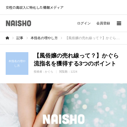
女性の高収入に特化した情報メディア
ログイン
会員登録
記事
本指名の増やし方
【風俗嬢の売れ線って？】かぐら流指名を獲得する3つのポイント
ホーム
【風俗嬢の売れ線って？】かぐら
本指名の増や
流指名を獲得する3つのポイント
し方
投稿者 :
かぐら
閲覧数：1224