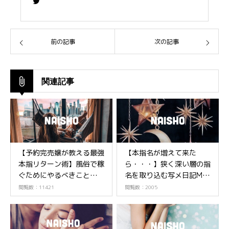
前の記事
次の記事
関連記事
【予約完売嬢が教える最強
【本指名が増えて来た
本指リターン術】風俗で稼
ら・・・】狭く深い層の指
ぐためにやるべきことはシ
名を取り込む写メ日記M性
ンプル
感嬢編③
閲覧数：11421
閲覧数：2005