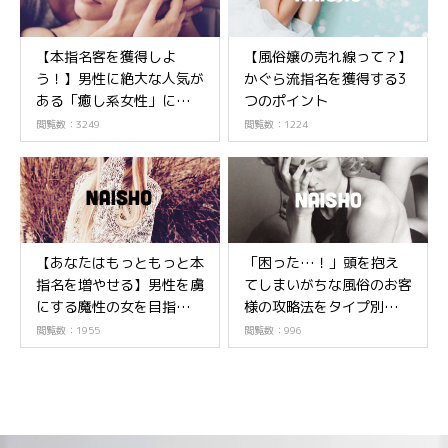
【本指名客を獲得しよ
【風俗嬢の売れ線って？】
う！】男性に絶大な人気が
かぐら流指名を獲得する3
ある「癒し系女性」になる
つのポイント
ためには？
閲覧数：3249
閲覧数：1224
【あなたはもっともっと本
「困った…！」頭を抱え
指名を増やせる】男性を虜
てしまいがちな風俗のお客
にする魔性の女を目指そ
様の攻略法をタイプ別にご
う！
紹介！
閲覧数：1955
閲覧数：996