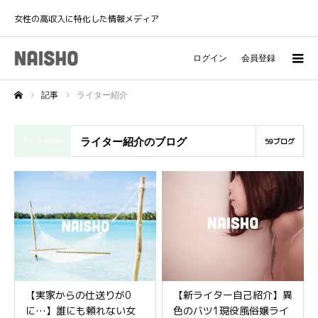
女性の高収入に特化した情報メディア
ログイン
会員登録
記事
ライター紹介
ホーム
ライター紹介のブログ
59ブログ
ライター紹介
【実家からの仕送りが0
【新ライター自己紹介】異
に…】誰にも頼れない女
色のバツ1現役風俗嬢ライ