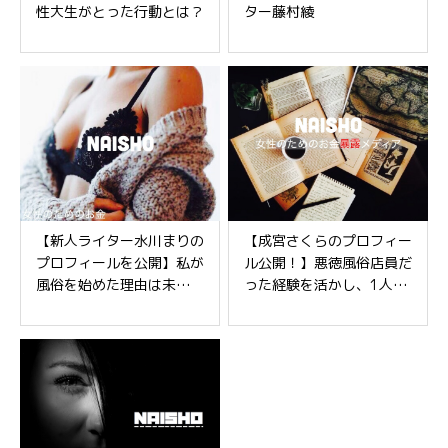
性大生がとった行動とは？
ター藤村綾
【新人ライター水川まりの
【成宮さくらのプロフィー
プロフィールを公開】私が
ル公開！】悪徳風俗店員だ
風俗を始めた理由は未来の
った経験を活かし、1人で
自分のため
も多くの女性を安全へと導
く