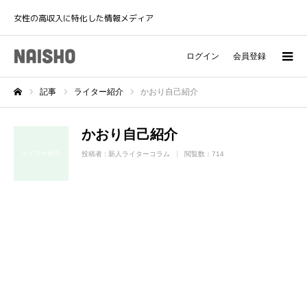
女性の高収入に特化した情報メディア
ログイン
会員登録
記事
ライター紹介
かおり自己紹介
ホーム
かおり自己紹介
ライター紹介
投稿者 :
新人ライターコラム
閲覧数：714