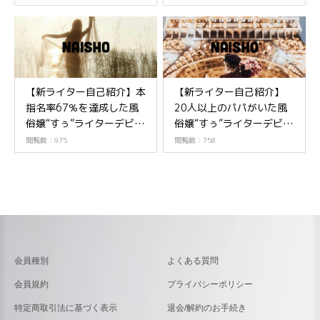
【新ライター自己紹介】本
【新ライター自己紹介】
指名率67％を達成した風
20人以上のパパがいた風
俗嬢“すぅ”ライターデビュ
俗嬢“すぅ”ライターデビュ
ー!後編
ー!前編
閲覧数：975
閲覧数：758
会員種別
よくある質問
会員規約
プライバシーポリシー
特定商取引法に基づく表示
退会/解約のお手続き