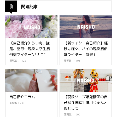
関連記事
《自己紹介》うつ病、強
【新ライター自己紹介】経
姦、整形…現役大学生風
験は様々、バイの現役風俗
俗嬢ライター”ハナコ”
嬢ライター「彩景」
閲覧数：1123
閲覧数：1103
自己紹介コラム
【現役ソープ嬢兼講師の自
己紹介後編】滝川じゅんと
閲覧数：239
母として
閲覧数：1902