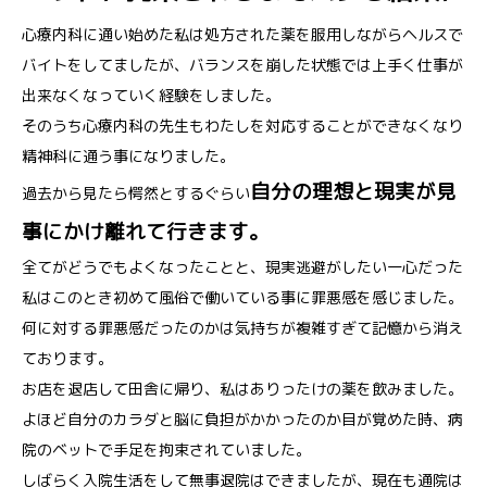
心療内科に通い始めた私は処方された薬を服用しながらヘルスで
バイトをしてましたが、バランスを崩した状態では上手く仕事が
出来なくなっていく経験をしました。
そのうち心療内科の先生もわたしを対応することができなくなり
精神科に通う事になりました。
自分の理想と現実が見
過去から見たら愕然とするぐらい
事にかけ離れて行きます。
全てがどうでもよくなったことと、現実逃避がしたい一心だった
私はこのとき初めて風俗で働いている事に罪悪感を感じました。
何に対する罪悪感だったのかは気持ちが複雑すぎて記憶から消え
ております。
お店を退店して田舎に帰り、私はありったけの薬を飲みました。
よほど自分のカラダと脳に負担がかかったのか目が覚めた時、病
院のベットで手足を拘束されていました。
しばらく入院生活をして無事退院はできましたが、現在も通院は