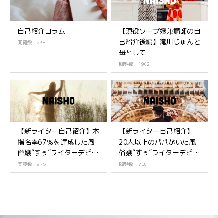
自己紹介コラム
【現役ソープ嬢兼講師の自
己紹介後編】滝川じゅんと
閲覧数：238
母として
閲覧数：1902
【新ライター自己紹介】本
【新ライター自己紹介】
指名率67％を達成した風
20人以上のパパがいた風
俗嬢“すぅ”ライターデビュ
俗嬢“すぅ”ライターデビュ
ー!後編
ー!前編
閲覧数：975
閲覧数：758