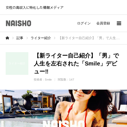
女性の高収入に特化した情報メディア
ログイン
会員登録
記事
ライター紹介
【新ライター自己紹介】「男」で人生を左右された「Smile」デビュー‼︎
ホーム
【新ライター自己紹介】「男」で
人生を左右された「Smile」デビ
ライター紹介
ュー‼︎
投稿者 :
Smile
閲覧数：147