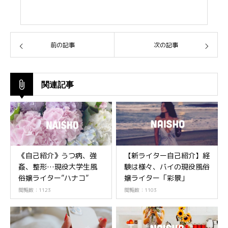
前の記事
次の記事
関連記事
《自己紹介》うつ病、強
【新ライター自己紹介】経
姦、整形…現役大学生風
験は様々、バイの現役風俗
俗嬢ライター”ハナコ”
嬢ライター「彩景」
閲覧数：1123
閲覧数：1103